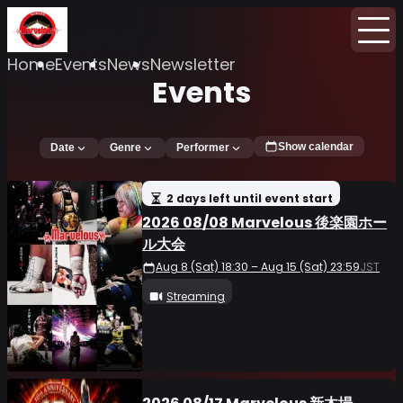
Home
Events
News
Newsletter
Events
Show calendar
Date
Genre
Performer
2 days left until event start
2026 08/08 Marvelous 後楽園ホー
ル大会
Aug 8 (Sat) 18:30 – Aug 15 (Sat) 23:59
JST
Streaming