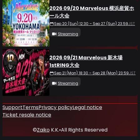
2026 09/20 Marvelous 横浜産貿ホ
ール大会
Sep 20 (Sun) 12:30 – Sep 27 (Sun) 23:59
JST
Streaming
2026 09/21 Marvelous 新木場
1stRING大会
Sep 21 (Mon) 18:30 – Sep 28 (Mon) 23:59
JST
Streaming
Support
Terms
Privacy policy
Legal notice
Ticket resale notice
©
Zaiko
K.K.
•
All Rights Reserved