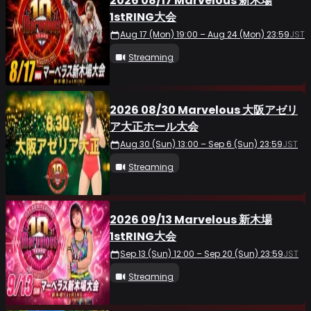
2026 08/17 Marvelous 新木場
1stRING大会
Aug 17 (Mon) 19:00 – Aug 24 (Mon) 23:59
JST
Streaming
2026 08/30 Marvelous 大阪アゼリ
ア大正ホール大会
Aug 30 (Sun) 13:00 – Sep 6 (Sun) 23:59
JST
Streaming
2026 09/13 Marvelous 新木場
1stRING大会
Sep 13 (Sun) 12:00 – Sep 20 (Sun) 23:59
JST
Streaming