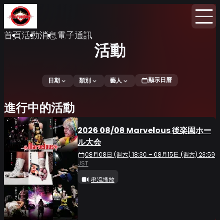
首頁
活動
消息
電子通訊
活動
顯示日曆
日期
類別
藝人
進行中的活動
2026 08/08 Marvelous 後楽園ホー
ル大会
08月08日 (週六) 18:30 – 08月15日 (週六) 23:59
JST
串流播放